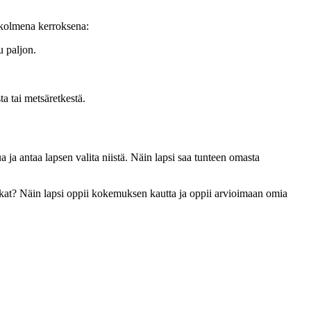
a kolmena kerroksena:
u paljon.
a tai metsäretkestä.
a ja antaa lapsen valita niistä. Näin lapsi saa tunteen omasta
sukat? Näin lapsi oppii kokemuksen kautta ja oppii arvioimaan omia