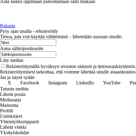
Auta lastasi oppimaan pukeutumaan sään mukaan
Rakasta
Pysy ajan tasalla - rekisteröidy
Tietoa, jota voit käyttää välittömästi – lähetetään suoraan sinulle.
Anna sähköpostiosoite
Liity meihin
Rekisteröitymällä hyväksyn sivuston säännöt ja tietosuojakäytännöt.
Rekisteröitymisesi tarkoittaa, että voimme lähettää sinulle asiaankuuluv
Jaa ja näytä sydän
X
Facebook
Instagram
LinkedIn
YouTube
Pin
Tutustu meihin
Lähetä postia
Mediasarja
Mainonta
Profiili
Uutiskirjeet
Yhteistyökumppanit
Lähetä vinkki
Yksityiskohdat