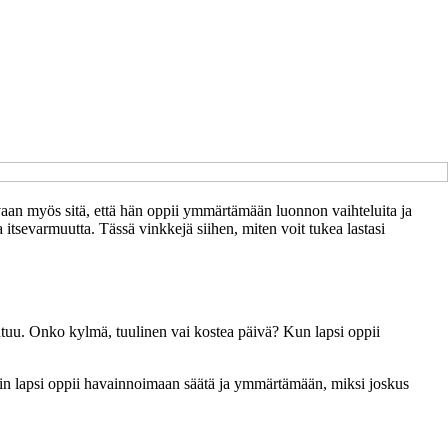
vaan myös sitä, että hän oppii ymmärtämään luonnon vaihteluita ja
 itsevarmuutta. Tässä vinkkejä siihen, miten voit tukea lastasi
untuu. Onko kylmä, tuulinen vai kostea päivä? Kun lapsi oppii
 Näin lapsi oppii havainnoimaan säätä ja ymmärtämään, miksi joskus