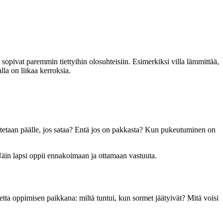
 sopivat paremmin tiettyihin olosuhteisiin. Esimerkiksi villa lämmittää,
lla on liikaa kerroksia.
laitetaan päälle, jos sataa? Entä jos on pakkasta? Kun pukeutuminen on
Näin lapsi oppii ennakoimaan ja ottamaan vastuuta.
nnetta oppimisen paikkana: miltä tuntui, kun sormet jäätyivät? Mitä voisi