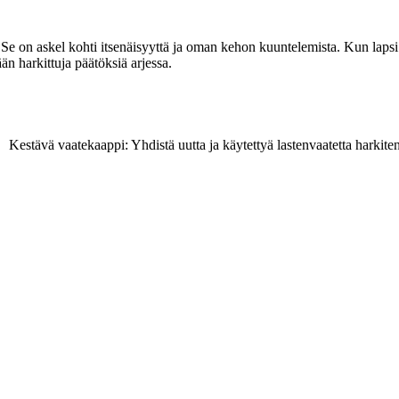
Se on askel kohti itsenäisyyttä ja oman kehon kuuntelemista. Kun lap
än harkittuja päätöksiä arjessa.
Kestävä vaatekaappi: Yhdistä uutta ja käytettyä lastenvaatetta harkite