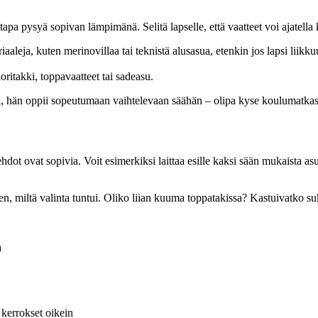
apa pysyä sopivan lämpimänä. Selitä lapselle, että vaatteet voi ajatell
iaaleja, kuten merinovillaa tai teknistä alusasua, etenkin jos lapsi liikku
oritakki, toppavaatteet tai sadeasu.
na, hän oppii sopeutumaan vaihtelevaan säähän – olipa kyse koulumatkast
dot ovat sopivia. Voit esimerkiksi laittaa esille kaksi sään mukaista asu
een, miltä valinta tuntui. Oliko liian kuuma toppatakissa? Kastuivatko 
a
kerrokset oikein