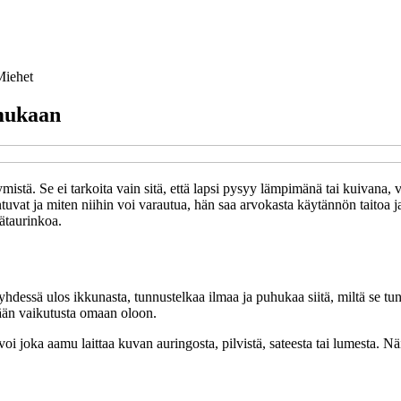
Miehet
mukaan
tä. Se ei tarkoita vain sitä, että lapsi pysyy lämpimänä tai kuivana, 
tuvat ja miten niihin voi varautua, hän saa arvokasta käytännön taitoa ja
ätaurinkoa.
 yhdessä ulos ikkunasta, tunnustelkaa ilmaa ja puhukaa siitä, miltä se t
ään vaikutusta omaan oloon.
 voi joka aamu laittaa kuvan auringosta, pilvistä, sateesta tai lumesta.