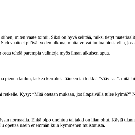
hen, miten vaate toimii. Siksi on hyvä selittää, miksi tietyt materiaalit
Sadevaatteet pitävät veden ulkona, mutta voivat tuntua hiostavilta, jos a
n osaa tehdä parempia valintoja myös ilman aikuisen apua.
laa pienen laulun, laskea kerroksia ääneen tai leikkiä “säävisaa”: mitä 
 retkelle. Kysy: “Mitä otetaan mukaan, jos iltapäivällä tulee kylmä?” 
n täysin normaalia. Ehkä pipo unohtuu tai takki on liian ohut. Käytä tila
i vilu opettaa usein enemmän kuin kymmenen muistutusta.