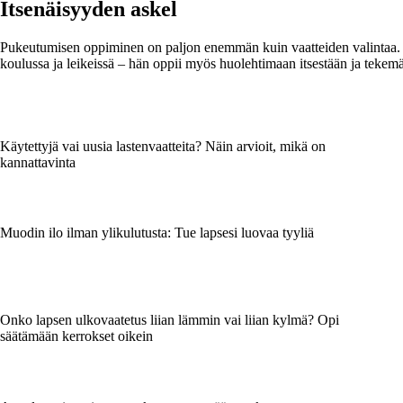
Itsenäisyyden askel
Pukeutumisen oppiminen on paljon enemmän kuin vaatteiden valintaa. 
koulussa ja leikeissä – hän oppii myös huolehtimaan itsestään ja tekemä
Käytettyjä vai uusia lastenvaatteita? Näin arvioit, mikä on
kannattavinta
Muodin ilo ilman ylikulutusta: Tue lapsesi luovaa tyyliä
Onko lapsen ulkovaatetus liian lämmin vai liian kylmä? Opi
säätämään kerrokset oikein