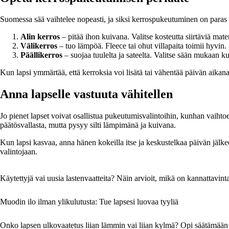
Suomessa sää vaihtelee nopeasti, ja siksi kerrospukeutuminen on paras t
Alin kerros
– pitää ihon kuivana. Valitse kosteutta siirtäviä mater
Välikerros
– tuo lämpöä. Fleece tai ohut villapaita toimii hyvin.
Päällikerros
– suojaa tuulelta ja sateelta. Valitse sään mukaan ku
Kun lapsi ymmärtää, että kerroksia voi lisätä tai vähentää päivän aika
Anna lapselle vastuuta vähitellen
Jo pienet lapset voivat osallistua pukeutumisvalintoihin, kunhan vaihtoeh
päätösvallasta, mutta pysyy silti lämpimänä ja kuivana.
Kun lapsi kasvaa, anna hänen kokeilla itse ja keskustelkaa päivän jälk
valintojaan.
Käytettyjä vai uusia lastenvaatteita? Näin arvioit, mikä on kannattavint
Muodin ilo ilman ylikulutusta: Tue lapsesi luovaa tyyliä
Onko lapsen ulkovaatetus liian lämmin vai liian kylmä? Opi säätämään 