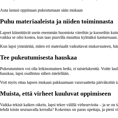
Auta lastasi oppimaan pukeutumaan sään mukaan
Puhu materiaaleista ja niiden toiminnasta
Lapset kiinnittävät usein enemmän huomiota väreihin ja kuoseihin kuin sii
vaikka se olisi kostea, kun taas puuvilla muuttuu kylmäksi kastuessaan. 
Kun lapsi ymmärtää, miten eri materiaalit vaikuttavat mukavuuteen, hä
Tee pukeutumisesta hauskaa
Pukeutuminen voi olla leikinomainen hetki, ei taistelukenttä. Voitte lau
hauskaa, lapsi osallistuu siihen mielellään.
Voit myös ottaa lapsen mukaan pakkaamaan varavaatteita päiväkotiin tai
Muista, että virheet kuuluvat oppimiseen
Vaikka tekisit kaiken oikein, lapsi tekee välillä virhearvioita – ja se o
tehdä toisin seuraavalla kerralla? Kokemus on paras opettaja, ja pien