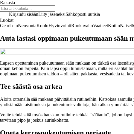
Rakasta
Kirjaudu sisään
Liity jäseneksi
Sähköposti uutisia
Luokat
Gear
Lelu
Neuvonta
Koulu
Hyvinvointi
Ruokavalio
Vaatteet
Kotiin
Naiset
Auta lastasi oppimaan pukeutumaan sään 
Lapsen opettaminen pukeutumaan sään mukaan on tärkeä osa itsenäistymis
oman kehon tarpeita. Kun lapsi oppii tunnistamaan, miltä eri säätilat tun
oppimaan pukeutumisen taidon – oli sitten pakkasta, vesisadetta tai kev
Tee säästä osa arkea
Aloita ottamalla sää mukaan päivittäisiin rutiineihin. Katsokaa aamulla
yhdistämään aistimuksia ja pukeutumisvalintoja, hän alkaa ymmärtää s
Voitte tehdä siitä myös hauskan rutiinin: tehkää “säätaulu”, johon lapsi
tarvitaan pipo ja joskus aurinkohattu.
Opeta kerrospukeutumisen periaate