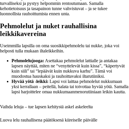
turvalliseksi ja pystyy helpommin rentoutumaan. Samalla
kehotietoisuus ja tasapainon tunne vahvistuvat – ja se tukee
luonnollista rauhoittumista ennen unta.
Pehmolelut ja nuket rauhallisina
leikkikavereina
Useimmilla lapsilla on oma suosikkipehmolelu tai nukke, joka voi
helposti tulla mukaan iltaleikkeihin.
Pehmolelujooga:
Asettakaa pehmolelut lattialle ja antakaa
lapsen näyttää, miten ne “venyttelevät kuin kissa”, “käpertyvät
kuin siili” tai “lepäävät kuin nukkuva karhu”. Tämä voi
muodostua hauskaksi ja rauhoittavaksi iltarutiiniksi.
Hyvää yötä -leikki:
Lapsi voi laittaa pehmolelut nukkumaan
yksi kerrallaan – peitellä, halata tai toivottaa hyvää yötä. Samalla
lapsi harjoittelee omaa nukkumaanmenorutiiniaan leikin kautta.
Vaihda leluja – tue lapsen kehitystä askel askeleelta
Luova lelu rauhallisena päätöksenä kiireiselle päivälle