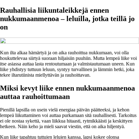
Rauhallisia liikuntaleikkejä ennen
nukkumaanmenoa – leluilla, jotka teillä jo
on
Kun ilta alkaa hämärtyä ja on aika rauhoittua nukkumaan, voi olla
houkuttelevaa siirtyä suoraan hiljaisiin puuhiin. Mutta lempeä liike voi
itse asiassa auttaa lasta rentoutumaan ja valmistautumaan uneen. Kun
liike yhdistyy tuttuun leluun, syntyy turvallinen ja lämmin hetki, joka
tekee iltarutiinista miellyttävän ja rauhoittavan.
Miksi kevyt liike ennen nukkumaanmenoa
auttaa rauhoittumaan
Pienillä lapsilla on usein vielä energiaa päivän päätteeksi, ja kehon
lempeä liikuttaminen voi auttaa purkamaan sitä rauhallisesti. Tarkoitus
ei ole nostaa sykettä, vaan liikkua hitaasti, rytmikkäästi ja keskittyen
hetkeen. Näin keho ja mieli saavat viestin, että on aika hiljentyä.
Kun liike tapahtuu tuttujen lelujen kanssa, lapsi kokee olonsa