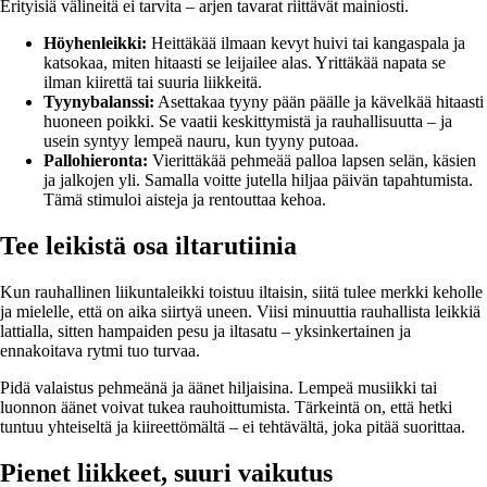
Erityisiä välineitä ei tarvita – arjen tavarat riittävät mainiosti.
Höyhenleikki:
Heittäkää ilmaan kevyt huivi tai kangaspala ja
katsokaa, miten hitaasti se leijailee alas. Yrittäkää napata se
ilman kiirettä tai suuria liikkeitä.
Tyynybalanssi:
Asettakaa tyyny pään päälle ja kävelkää hitaasti
huoneen poikki. Se vaatii keskittymistä ja rauhallisuutta – ja
usein syntyy lempeä nauru, kun tyyny putoaa.
Pallohieronta:
Vierittäkää pehmeää palloa lapsen selän, käsien
ja jalkojen yli. Samalla voitte jutella hiljaa päivän tapahtumista.
Tämä stimuloi aisteja ja rentouttaa kehoa.
Tee leikistä osa iltarutiinia
Kun rauhallinen liikuntaleikki toistuu iltaisin, siitä tulee merkki keholle
ja mielelle, että on aika siirtyä uneen. Viisi minuuttia rauhallista leikkiä
lattialla, sitten hampaiden pesu ja iltasatu – yksinkertainen ja
ennakoitava rytmi tuo turvaa.
Pidä valaistus pehmeänä ja äänet hiljaisina. Lempeä musiikki tai
luonnon äänet voivat tukea rauhoittumista. Tärkeintä on, että hetki
tuntuu yhteiseltä ja kiireettömältä – ei tehtävältä, joka pitää suorittaa.
Pienet liikkeet, suuri vaikutus