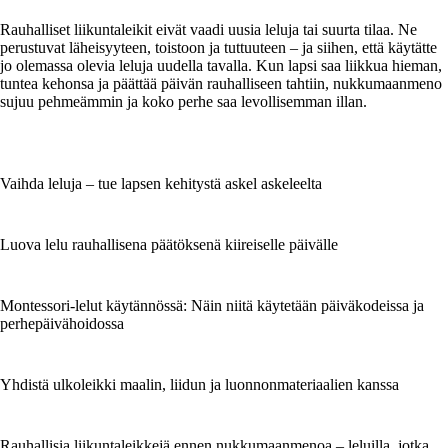
Rauhalliset liikuntaleikit eivät vaadi uusia leluja tai suurta tilaa. Ne
perustuvat läheisyyteen, toistoon ja tuttuuteen – ja siihen, että käytätte
jo olemassa olevia leluja uudella tavalla. Kun lapsi saa liikkua hieman,
tuntea kehonsa ja päättää päivän rauhalliseen tahtiin, nukkumaanmeno
sujuu pehmeämmin ja koko perhe saa levollisemman illan.
Vaihda leluja – tue lapsen kehitystä askel askeleelta
Luova lelu rauhallisena päätöksenä kiireiselle päivälle
Montessori-lelut käytännössä: Näin niitä käytetään päiväkodeissa ja
perhepäivähoidossa
Yhdistä ulkoleikki maalin, liidun ja luonnonmateriaalien kanssa
Rauhallisia liikuntaleikkejä ennen nukkumaanmenoa – leluilla, jotka