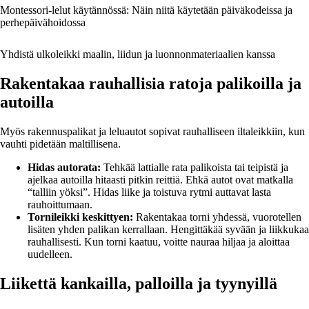
Montessori-lelut käytännössä: Näin niitä käytetään päiväkodeissa ja
perhepäivähoidossa
Yhdistä ulkoleikki maalin, liidun ja luonnonmateriaalien kanssa
Rakentakaa rauhallisia ratoja palikoilla ja
autoilla
Myös rakennuspalikat ja leluautot sopivat rauhalliseen iltaleikkiin, kun
vauhti pidetään maltillisena.
Hidas autorata:
Tehkää lattialle rata palikoista tai teipistä ja
ajelkaa autoilla hitaasti pitkin reittiä. Ehkä autot ovat matkalla
“talliin yöksi”. Hidas liike ja toistuva rytmi auttavat lasta
rauhoittumaan.
Tornileikki keskittyen:
Rakentakaa torni yhdessä, vuorotellen
lisäten yhden palikan kerrallaan. Hengittäkää syvään ja liikkukaa
rauhallisesti. Kun torni kaatuu, voitte nauraa hiljaa ja aloittaa
uudelleen.
Liikettä kankailla, palloilla ja tyynyillä